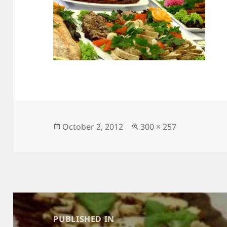
Posted
Full
October 2, 2012
300 × 257
on
size
Post
navigation
PUBLISHED IN